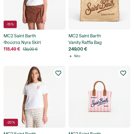
-15 %
MC2 Saint Barth
MC2 Saint Barth
Φούστα Nyra Skirt
Vanity Raffia Bag
118,49 €
249,00 €
139,00 €
Νέο
-20 %