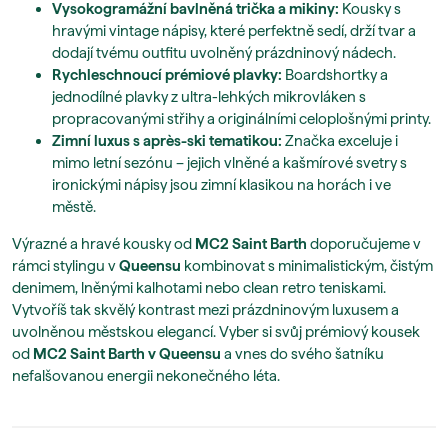
Vysokogramážní bavlněná trička a mikiny:
Kousky s
hravými vintage nápisy, které perfektně sedí, drží tvar a
dodají tvému outfitu uvolněný prázdninový nádech.
Rychleschnoucí prémiové plavky:
Boardshortky a
jednodílné plavky z ultra-lehkých mikrovláken s
propracovanými střihy a originálními celoplošnými printy.
Zimní luxus s après-ski tematikou:
Značka exceluje i
mimo letní sezónu – jejich vlněné a kašmírové svetry s
ironickými nápisy jsou zimní klasikou na horách i ve
městě.
Výrazné a hravé kousky od
MC2 Saint Barth
doporučujeme v
rámci stylingu v
Queensu
kombinovat s minimalistickým, čistým
denimem, lněnými kalhotami nebo clean retro teniskami.
Vytvoříš tak skvělý kontrast mezi prázdninovým luxusem a
uvolněnou městskou elegancí. Vyber si svůj prémiový kousek
od
MC2 Saint Barth v Queensu
a vnes do svého šatníku
nefalšovanou energii nekonečného léta.