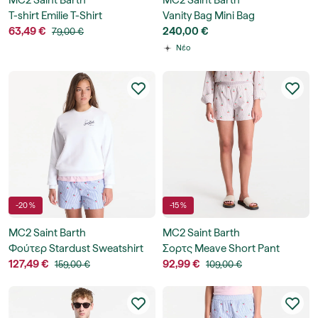
MC2 Saint Barth
MC2 Saint Barth
T-shirt Emilie T-Shirt
Vanity Bag Mini Bag
63,49 €
240,00 €
79,00 €
Νέο
-20 %
-15 %
MC2 Saint Barth
MC2 Saint Barth
Φούτερ Stardust Sweatshirt
Σορτς Meave Short Pant
127,49 €
92,99 €
159,00 €
109,00 €