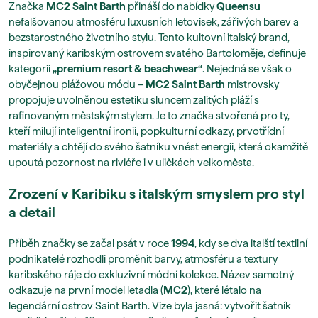
Značka
MC2 Saint Barth
přináší do nabídky
Queensu
nefalšovanou atmosféru luxusních letovisek, zářivých barev a
bezstarostného životního stylu. Tento kultovní italský brand,
inspirovaný karibským ostrovem svatého Bartoloměje, definuje
kategorii
„premium resort & beachwear“
. Nejedná se však o
obyčejnou plážovou módu –
MC2 Saint Barth
mistrovsky
propojuje uvolněnou estetiku sluncem zalitých pláží s
rafinovaným městským stylem. Je to značka stvořená pro ty,
kteří milují inteligentní ironii, popkulturní odkazy, prvotřídní
materiály a chtějí do svého šatníku vnést energii, která okamžitě
upoutá pozornost na riviéře i v uličkách velkoměsta.
Zrození v Karibiku s italským smyslem pro styl
a detail
Příběh značky se začal psát v roce
1994
, kdy se dva italští textilní
podnikatelé rozhodli proměnit barvy, atmosféru a textury
karibského ráje do exkluzivní módní kolekce. Název samotný
odkazuje na první model letadla (
MC2
), které létalo na
legendární ostrov Saint Barth. Vize byla jasná: vytvořit šatník