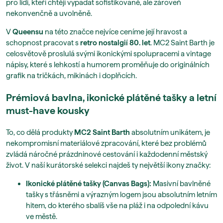
pro lidi, kteří chtějí vypadat sofistikovaně, ale zároveň
nekonvenčně a uvolněně.
V
Queensu
na této značce nejvíce ceníme její hravost a
schopnost pracovat s
retro nostalgií 80. let
. MC2 Saint Barth je
celosvětově proslulá svými ikonickými spolupracemi a vintage
nápisy, které s lehkostí a humorem proměňuje do originálních
grafik na tričkách, mikinách i doplňcích.
Prémiová bavlna, ikonické plátěné tašky a letní
must-have kousky
To, co dělá produkty
MC2 Saint Barth
absolutním unikátem, je
nekompromisní materiálové zpracování, které bez problémů
zvládá náročné prázdninové cestování i každodenní městský
život. V naší kurátorské selekci najdeš ty největší ikony značky:
Ikonické plátěné tašky (Canvas Bags):
Masivní bavlněné
tašky s třásněmi a výrazným logem jsou absolutním letním
hitem, do kterého sbalíš vše na pláž i na odpolední kávu
ve městě.