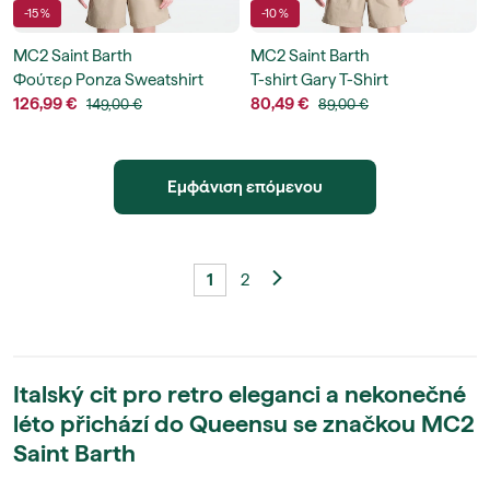
-15 %
-10 %
MC2 Saint Barth
MC2 Saint Barth
Φούτερ Ponza Sweatshirt
T-shirt Gary T-Shirt
126,99 €
80,49 €
149,00 €
89,00 €
Εμφάνιση επόμενου
1
2
Italský cit pro retro eleganci a nekonečné
léto přichází do Queensu se značkou MC2
Saint Barth