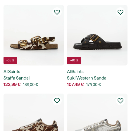
-35 %
-40 %
AllSaints
AllSaints
Staffa Sandal
Suki Western Sandal
122,99 €
107,49 €
189,00 €
179,00 €