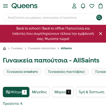
Back to school / Back to office: Παπούτσια και
τσάντες που συμπληρώνουν τέλεια την εμφάνισή
σας. Ψωνίστε τώρα!
Γυναίκες
Γυναικεία παπούτσια
AllSaints
Γυναικεία παπούτσια - AllSaints
Γυναικεία sneakers
Γυναικείες παντόφλες
Γυναι
Φίλτρο
Μέγεθος
Μάρκα
Τιμή & Έκπτωση
1
1
Προϊόντα
:
4