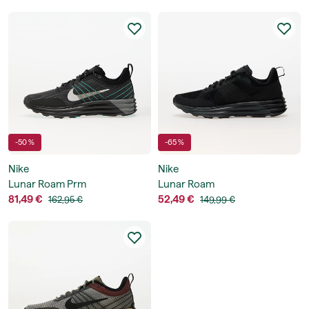
-50 %
-65 %
Nike
Nike
Lunar Roam Prm
Lunar Roam
81,49 €
52,49 €
162,95 €
149,99 €