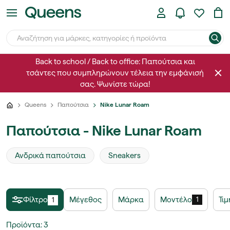
Back to school / Back to office: Παπούτσια και
τσάντες που συμπληρώνουν τέλεια την εμφάνισή
σας. Ψωνίστε τώρα!
Queens
Παπούτσια
Nike Lunar Roam
Παπούτσια - Nike Lunar Roam
Ανδρικά παπούτσια
Sneakers
Φίλτρο
Μέγεθος
Μάρκα
Μοντέλο
Τι
1
1
Προϊόντα
:
3